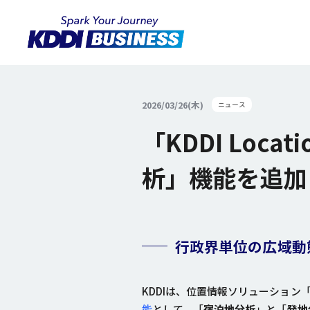
2026/03/26(木)
ニュース
「KDDI Loca
析」機能を追加
行政界単位の広域動
KDDIは、位置情報ソリューション
能
として、「
宿泊地分析
」と「
発地